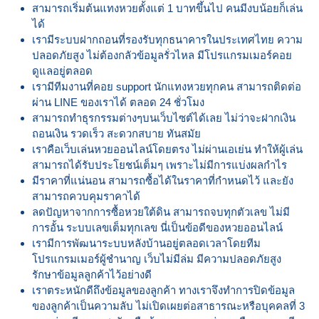
สามารถเริ่มต้นแทงหวยตั้งแต่ 1 บาทขึ้นไป คนมีงบน้อยก็เล่น
ได้
เรามีระบบฝากถอนที่รองรับทุกธนาคารในประเทศไทย ความ
ปลอดภัยสูง ไม่ต้องกลัวข้อมูลรั่วไหล มีโปรแกรมเมอร์คอย
ดูแลอยู่ตลอด
เรามีทีมงานที่คอย support นักแทงหวยทุกคน สามารถติดต่อ
ผ่าน LINE ของเราได้ ตลอด 24 ชั่วโมง
สามารถทำธุรกรรมต่างๆบนเว็บไซต์ได้เลย ไม่ว่าจะฝากเงิน
ถอนเงิน รวดเร็ว สะดวกสบาย ทันสมัย
เราคือเว็บเล่นหวยออนไลน์โดยตรง ไม่ผ่านเอเย่น ทำให้ผู้เล่น
สามารถได้รับประโยชน์เต็มๆ เพราะไม่มีการแบ่งผลกำไร
มีราคาที่แน่นอน สามารถซื้อได้ในราคาที่กำหนดไว้ และยัง
สามารถควบคุมราคาได้
ลดปัญหาจากการซื้อหวยใต้ดิน สามารถจบทุกตัวเลข ไม่มี
การอั้น ระบบเลขเต็มทุกเลข นี่เป็นข้อดีของหวยออนไลน์
เรามีการพัฒนาระบบหลังบ้านอยู่ตลอดเวลาโดยทีม
โปรแกรมเมอร์ผู้ชำนาญ เว็บไม่มีล่ม มีความปลอดภัยสูง
รักษาข้อมูลลูกค้าไว้อย่างดี
เราตระหนักดีถึงข้อมูลของลูกค้า ทางเราจึงทำการปิดข้อมูล
ของลูกค้าเป็นความลับ ไม่เปิดเผยต่อสาธารณะหรือบุคคลที่ 3