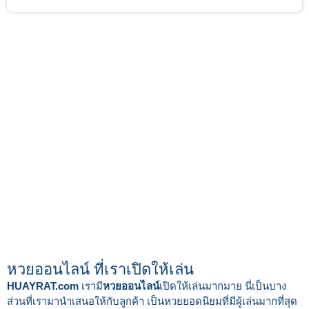
หวยรัฐ HUAYRAT หวยครบวงจร
HAUYRAT หวยรัฐ.com เว็บรับซื้อหวยออนไลน์ของเรา มีหวย
ออนไลน์ให้เลือกเสี่ยงโชคมากมาย ทั้งหวยรัฐบาล หวยยี่กี หวย
ลาวพัฒนา หวยฮานอย หวยหุ้นทั้งไทยและต่างประเทศ นอกจาก
นี้เรายังมีเกมอื่นๆอีกมากมาย ที่สามารถเล่นได้ทุกที่ทุกเวลาเพียง
แค่มีมือถือเพียงเครื่องเดียว สมัครกับเราวันนี้รับโบนัสมากมาย
สนุกไปกับเราไว้หวยออนไลน์อันดับ 1 มาที่เดียวครบจบเรื่องหวย
หวยออนไลน์ ที่เราเปิดให้เล่น
HUAYRAT.com
เรามี
หวยออนไลน์
เปิดให้เล่นมากมาย นี่เป็นบาง
ส่วนที่เรามานำเสนอให้กับลูกค้า เป็นหวยยอดนิยมที่มีผู้เล่นมากที่สุด