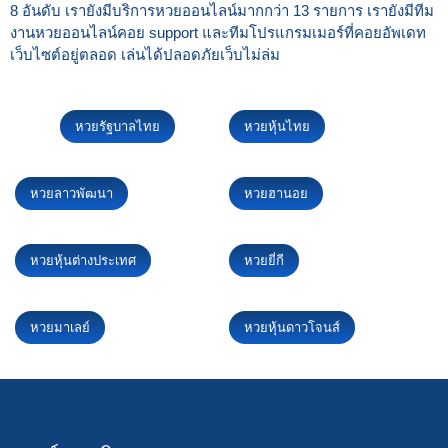
8 อันดับ เรายังมีบริการหวยออนไลน์มากกว่า 13 รายการ เรายังมีทีม
งานหวยออนไลน์คอย support และทีมโปรแกรมเมอร์ที่คอยอัพเดท
เว็บไซต์อยู่ตลอด เล่นได้ปลอดภัยเว็บไม่ล่ม
หวยรัฐบาลไทย
หวยหุ้นไทย
หวยลาวพัฒนา
หวยฮานอย
หวยหุ้นต่างประเทศ
หวยยี่กี
หวยมาเลย์
หวยหุ้นดาวโจนส์