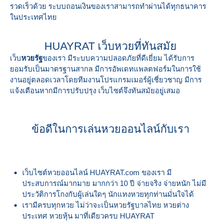
รวดเร็วด้วย ระบบถอนเงินของเราสามารถทำผ่านได้ทุกธนาคาร
ในประเทศไทย
HUAYRAT เว็บหวยที่ทันสมัย
เว็บ
หวยรัฐ
ของเรา มีระบบความปลอดภัยที่ดีเยี่ยม ได้รับการ
ยอมรับเป็นมาตรฐานสากล มีการอัพเดทแพลตฟอร์มในการใช้
งานอยู่ตลอดเวลาโดยทีมงานโปรแกรมเมอร์ผู้เชี่ยวชาญ มีการ
แจ้งเตือนหากมีการปรับปรุง เว็บไซต์จึงทันสมัยอยู่เสมอ
ข้อดีในการเล่นหวยออนไลน์กับเรา
เว็บไซต์หวยออนไลน์ HUAYRAT.com ของเรา มี
ประสบการณ์มากมาย มากกว่า 10 ปี จ่ายจริง จ่ายหนัก ไม่มี
ประวัติการโกงกับผู้เล่นใดๆ นักแทงหวยทุกท่านมั่นใจได้
เรามีครบทุกหวย ไม่ว่าจะเป็นหวยรัฐบาลไทย หวยต่าง
ประเทศ หวยหุ้น มาที่เดียวครบ HUAYRAT