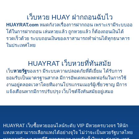
เว็บหวย HUAY ฝากถอนฉับไว
HUAYRAT.com
หมดกังวลเรื่องการฝากถอน เพราะเรามีระบบออ
โต้ในการฝากถอน เล่นหวยแล้ว ถูกหวยแล้ว ก็ต้องถอนเงินได้
รวดเร็วด้วย ระบบถอนเงินของเราสามารถทำผ่านได้ทุกธนาคาร
ในประเทศไทย
HUAYRAT เว็บหวยที่ทันสมัย
เว็บ
หวยรัฐ
ของเรา มีระบบความปลอดภัยที่ดีเยี่ยม ได้รับการ
ยอมรับเป็นมาตรฐานสากล มีการอัพเดทแพลตฟอร์มในการใช้
งานอยู่ตลอดเวลาโดยทีมงานโปรแกรมเมอร์ผู้เชี่ยวชาญ มีการ
แจ้งเตือนหากมีการปรับปรุง เว็บไซต์จึงทันสมัยอยู่เสมอ
HUAYRAT เว็บซื้อหวยออนไลน์ระดับ VIP มีหวยครบวงจร ให้นัก
แทงหวยสามารถเลือกแทงได้อย่างจุใจ ไม่ว่าจะเป็นหวยรัฐบาลไทย