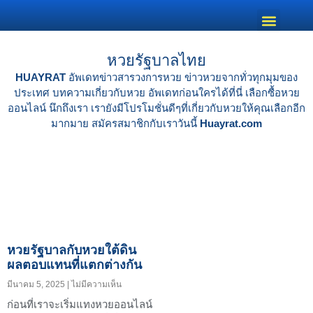
หน้าหลัก
สมัครสมาชิก
ทางเข้าเล่นหวย
หวยออนไลน์
บทความหวย
โปรโมชั่น
ติดต่อเรา
หวยรัฐบาลไทย
HUAYRAT
อัพเดทข่าวสารวงการหวย ข่าวหวยจากทั่วทุกมุมของ
ประเทศ บทความเกี่ยวกับหวย อัพเดทก่อนใครได้ที่นี่ เลือกซื้อหวย
ออนไลน์ นึกถึงเรา เรายังมีโปรโมชั่นดีๆที่เกี่ยวกับหวยให้คุณเลือกอีก
มากมาย สมัครสมาชิกกับเราวันนี้
Huayrat.com
หวยรัฐบาลกับหวยใต้ดิน
ผลตอบแทนที่แตกต่างกัน
มีนาคม 5, 2025
ไม่มีความเห็น
ก่อนที่เราจะเริ่มแทงหวยออนไลน์