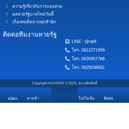
ความรู้เกี่ยวกับการแทงหวย
ผลหวยรัฐบาลไทยวันนี้
เก็งเลขเด็ดจากทุกสำนัก
ติดต่อทีมงานหวยรัฐ
LINE : @rat9
โทร. 0812271999
โทร. 0635957768
โทร. 0625038682
Copyright HUAYRAT © 2025. สงวนลิขสิทธิ์
สมัคร
ทางเข้า
โปรโมชั่น
ติดต่อ