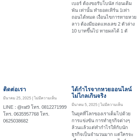
เบอร์ ต้องขอรับโบนัส ก่อนเดิม
พัน เท่านั้น ทำยอดเทิร์น 1เท่า
ถอนได้หมด เงื่อนไขการทายหวย
ลาว ต้องมียอดแทงเลข 2 ตัวล่าง
10 บาทขึ้นไป ทายผลได้ 1 ตั
ติดต่อเรา
ได้กำไรจากหวยออนไลน์
ไม่ไกลเกินจริง
มีนาคม 25, 2025
ไม่มีความเห็น
มีนาคม 5, 2025
ไม่มีความเห็น
LINE : @rat9 โทร. 0812271999
ในยุคที่โลกของเราเต็มไปด้วย
โทร. 0635957768 โทร.
การแข่งขัน การทำธุรกิจต่างๆ
0625038682
ล้วนแล้วแต่ทำกำไรให้กับนัก
ธุรกิจเป็นจำนวนมาก แต่ใครจะ