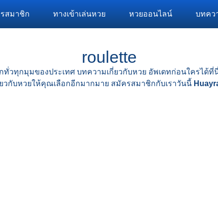
ครสมาชิก
ทางเข้าเล่นหวย
หวยออนไลน์
บทคว
roulette
วทุกมุมของประเทศ บทความเกี่ยวกับหวย อัพเดทก่อนใครได้ที่นี่ เ
เกี่ยวกับหวยให้คุณเลือกอีกมากมาย สมัครสมาชิกกับเราวันนี้
Huayr